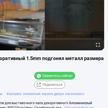
коративный 1.5mm подгонял металл размера
Свяжитесь сейчас
Поделиться
хы
#
занавес алюминия экрана двери насекомого
епи для выставочного зала декоративного Алюминиевый
ер: 90*210cm Цвет: Серебряный, кра...
Смотрите больше