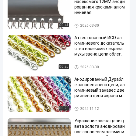
насекомого 12ММ аноди
рованная крюками алюм
иниевая
занавес звена цепи
00:41
2026-03-30
Аттестованный ИСО ал
юминиевого доказатель
ства насекомых экрана
мухы звена цепи облегч
енный
занавес звена цепи
00:25
2026-03-30
Анодированный Дурабл
е занавес звена цепи, ал
юминиевый занавес две
ри звена цепи экрана му
хы
занавес звена цепи
00:28
2025-11-12
Украшение звена цепи ц
вета золота анодирован
ное занавесом алюмини