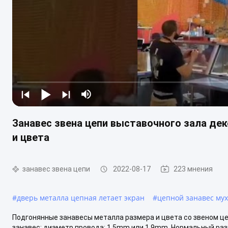
Занавес звена цепи выставочного зала де
и цвета
занавес звена цепи
2022-08-17
223 мнения
#
дверь металла цепная летает экран
#
цепной занавес му
Подгонянные занавесы металла размера и цвета со звеном ц
занавес: диаметр провода: 1.5mm или 1.9mm. Нормальный разм