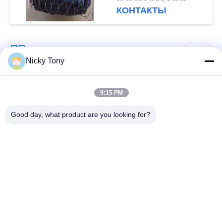
КОНТАКТЫ
Популярные категории
Все
Nicky Tony
Сетка веревочки
Ячеистая сеть
9:15 PM
провода
зоопарка
Good day, what product are you looking for?
Сетка кабеля
Плетение провода
балюстрады
Авяры
С клоните сетка
Черная веревочка
кабеля
провода окиси
Шпалера завода
архитектурноакустическа
веревочки провода
ячеистая сеть