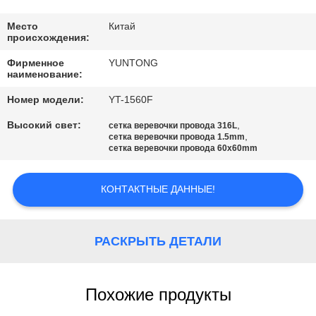
КАЧЕСТВА
Место
Китай
происхождения:
СВЯЖИТЕСЬ
Фирменное
YUNTONG
МЫ
наименование:
Номер модели:
YT-1560F
НОВОСТИ
Высокий свет:
,
сетка веревочки провода 316L
,
сетка веревочки провода 1.5mm
сетка веревочки провода 60x60mm
СПРОСИТЕ
ЦИТАТУ
КОНТАКТНЫЕ ДАННЫЕ!
КАРТА
РАСКРЫТЬ ДЕТАЛИ
САЙТА
Похожие продукты
ПОЛИТИКА