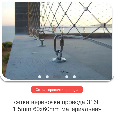
Yuntong
Metal
Wire
Mesh
Co.,Ltd.
All
Rights
Reserved.
ДОМ
ПРОДУКТЫ
О
НАС
ПУТЕШЕСТВИЕ
ФАБРИКИ
Сетка веревочки провода
сетка веревочки провода 316L
ПРОВЕРКА
1.5mm 60x60mm материальная