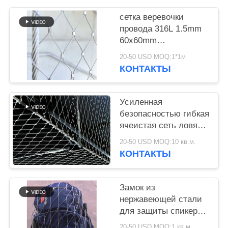
КОНФИДЕНЦИАЛЬНОСТИ
сетка веревочки
провода 316L 1.5mm
60x60mm
материальная
20-50 USD MOQ:1*1м
КОНТАКТЫ
Усиленная
безопасностью гибкая
ячеистая сеть ловя
сетью загородку СС
20-50 USD MOQ:10 кв.м.
304
КОНТАКТЫ
архитектурноакустическу
Феррулед
Замок из
нержавеющей стали
для защиты спикеров
от падения
20-50 USD MOQ:1 кв.м.